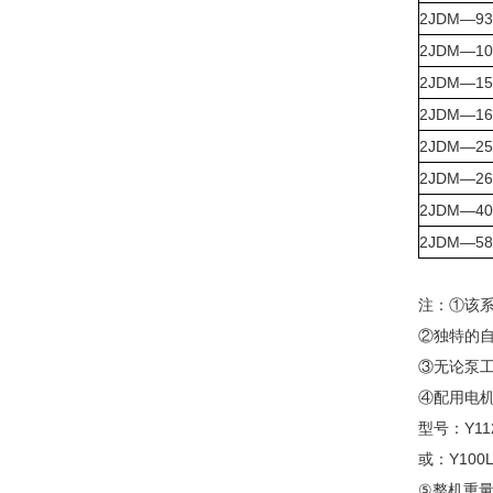
2JDM—93
2JDM—104
2JDM—156
2JDM—16
2JDM—250
2JDM—266
2JDM—400
2JDM—580
注：①该
②独特的
③无论泵
④配用电机
型号：Y112
或：Y100L1
⑤整机重量：