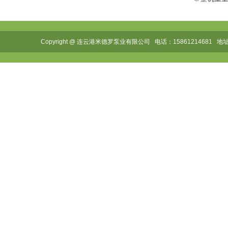
Copyright @ 连云港米德罗泵业有限公司 电话：1586121468