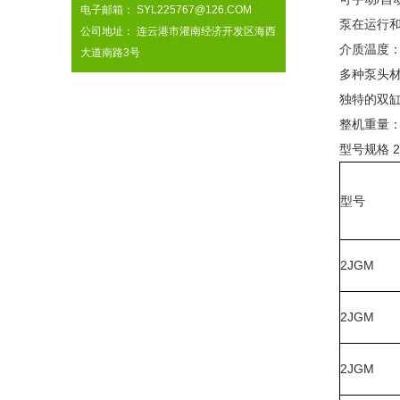
电子邮箱： SYL225767@126.COM
泵在运行和
公司地址： 连云港市灌南经济开发区海西
介质温度：P
大道南路3号
多种泵头材
独特的双
整机重量：1
型号规格 2J
型号
2JGM
2JGM
2JGM